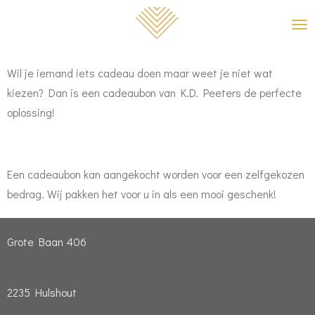
Ga
direct
naar
Wil je iemand iets cadeau doen maar weet je niet wat
de
kiezen? Dan is een cadeaubon van K.D. Peeters de perfecte
hoofdinhoud
oplossing!
Een cadeaubon kan aangekocht worden voor een zelfgekozen
bedrag. Wij pakken het voor u in als een mooi geschenk!
Grote Baan 406
2235 Hulshout